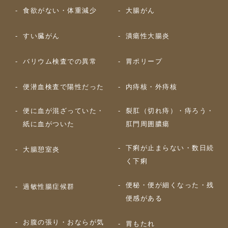
食欲がない・体重減少
大腸がん
すい臓がん
潰瘍性大腸炎
バリウム検査での異常
胃ポリープ
便潜血検査で陽性だった
内痔核・外痔核
便に血が混ざっていた・
裂肛（切れ痔）・痔ろう・
紙に血がついた
肛門周囲膿瘍
下痢が止まらない・数日続
大腸憩室炎
く下痢
便秘・便が細くなった・残
過敏性腸症候群
便感がある
お腹の張り・おならが気
胃もたれ