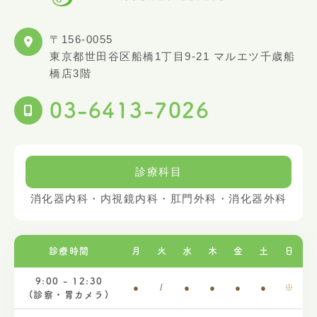
〒156-0055
東京都世田谷区船橋1丁目9-21 マルエツ千歳船
橋店3階
03-6413-7026
診療科目
消化器内科・内視鏡内科・肛門外科・消化器外科
診療時間
月
火
水
木
金
土
日
9:00 - 12:30
●
/
●
●
●
●
※
(診察・胃カメラ)