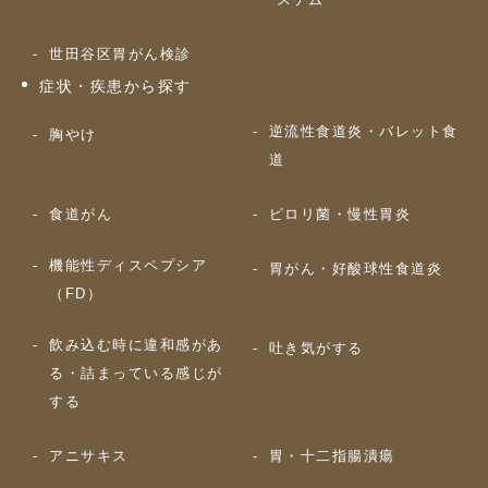
世田谷区胃がん検診
症状・疾患から探す
逆流性食道炎・バレット食
胸やけ
道
食道がん
ピロリ菌・慢性胃炎
機能性ディスペプシア
胃がん・好酸球性食道炎
（FD）
飲み込む時に違和感があ
吐き気がする
る・詰まっている感じが
する
アニサキス
胃・十二指腸潰瘍