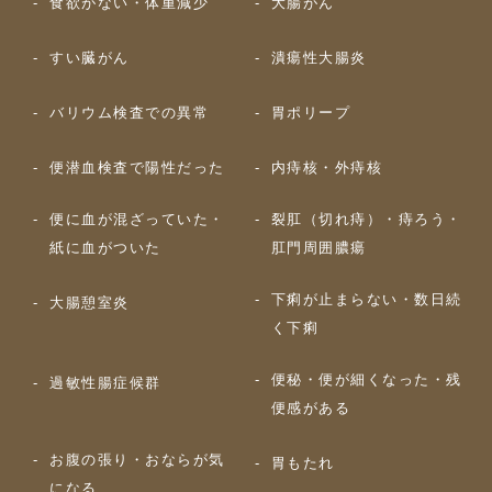
食欲がない・体重減少
大腸がん
すい臓がん
潰瘍性大腸炎
バリウム検査での異常
胃ポリープ
便潜血検査で陽性だった
内痔核・外痔核
便に血が混ざっていた・
裂肛（切れ痔）・痔ろう・
紙に血がついた
肛門周囲膿瘍
下痢が止まらない・数日続
大腸憩室炎
く下痢
便秘・便が細くなった・残
過敏性腸症候群
便感がある
お腹の張り・おならが気
胃もたれ
になる