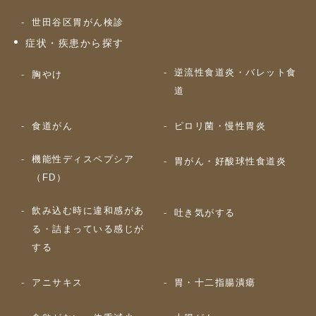
世田谷区胃がん検診
症状・疾患から探す
逆流性食道炎・バレット食
胸やけ
道
食道がん
ピロリ菌・慢性胃炎
機能性ディスペプシア
胃がん・好酸球性食道炎
（FD）
飲み込む時に違和感があ
吐き気がする
る・詰まっている感じが
する
アニサキス
胃・十二指腸潰瘍