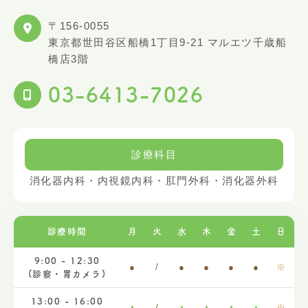
〒156-0055
東京都世田谷区船橋1丁目9-21 マルエツ千歳船
橋店3階
03-6413-7026
診療科目
消化器内科・内視鏡内科・肛門外科・消化器外科
診療時間
月
火
水
木
金
土
日
9:00 - 12:30
●
/
●
●
●
●
※
(診察・胃カメラ)
13:00 - 16:00
▲
/
▲
▲
▲
▲
※